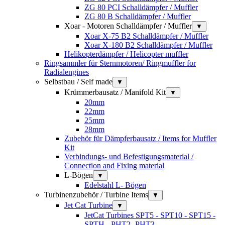
ZG 80 PCI Schalldämpfer / Muffler
ZG 80 B Schalldämpfer / Muffler
Xoar - Motoren Schalldämpfer / Muffler
▼
Xoar X-75 B2 Schalldämpfer / Muffler
Xoar X-180 B2 Schalldämpfer / Muffler
Helikopterdämpfer / Helicopter muffler
Ringsammler für Sternmotoren/ Ringmuffler for
Radialengines
Selbstbau / Self made
▼
Krümmerbausatz / Manifold Kit
▼
20mm
22mm
25mm
28mm
Zubehör für Dämpferbausatz / Items for Muffler
Kit
Verbindungs- und Befestigungsmaterial /
Connection and Fixing material
L-Bögen
▼
Edelstahl L- Bögen
Turbinenzubehör / Turbine Items
▼
Jet Cat Turbine
▼
JetCat Turbines SPT5 - SPT10 - SPT15 -
SPTH - PHT2 -PHT3