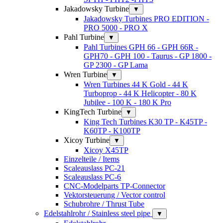
Jakadowsky Turbine
▼
Jakadowsky Turbines PRO EDITION -
PRO 5000 - PRO X
Pahl Turbine
▼
Pahl Turbines GPH 66 - GPH 66R -
GPH70 - GPH 100 - Taurus - GP 1800 -
GP 2300 - GP Lama
Wren Turbine
▼
Wren Turbines 44 K Gold - 44 K
Turboprop - 44 K Helicopter - 80 K
Jubilee - 100 K - 180 K Pro
KingTech Turbine
▼
King Tech Turbines K30 TP - K45TP -
K60TP - K100TP
Xicoy Turbine
▼
Xicoy X45TP
Einzelteile / Items
Scaleauslass PC-21
Scaleauslass PC-6
CNC-Modelparts TP-Connector
Vektorsteuerung / Vector control
Schubrohre / Thrust Tube
Edelstahlrohr / Stainless steel pipe
▼