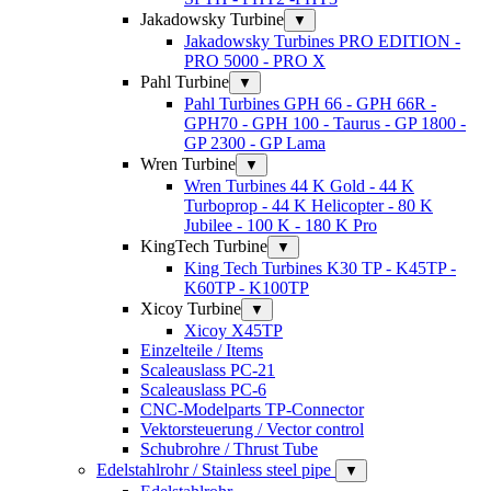
Jakadowsky Turbine
▼
Jakadowsky Turbines PRO EDITION -
PRO 5000 - PRO X
Pahl Turbine
▼
Pahl Turbines GPH 66 - GPH 66R -
GPH70 - GPH 100 - Taurus - GP 1800 -
GP 2300 - GP Lama
Wren Turbine
▼
Wren Turbines 44 K Gold - 44 K
Turboprop - 44 K Helicopter - 80 K
Jubilee - 100 K - 180 K Pro
KingTech Turbine
▼
King Tech Turbines K30 TP - K45TP -
K60TP - K100TP
Xicoy Turbine
▼
Xicoy X45TP
Einzelteile / Items
Scaleauslass PC-21
Scaleauslass PC-6
CNC-Modelparts TP-Connector
Vektorsteuerung / Vector control
Schubrohre / Thrust Tube
Edelstahlrohr / Stainless steel pipe
▼