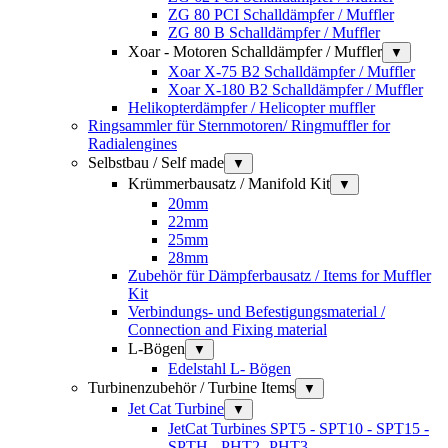
ZG 80 PCI Schalldämpfer / Muffler
ZG 80 B Schalldämpfer / Muffler
Xoar - Motoren Schalldämpfer / Muffler
▼
Xoar X-75 B2 Schalldämpfer / Muffler
Xoar X-180 B2 Schalldämpfer / Muffler
Helikopterdämpfer / Helicopter muffler
Ringsammler für Sternmotoren/ Ringmuffler for
Radialengines
Selbstbau / Self made
▼
Krümmerbausatz / Manifold Kit
▼
20mm
22mm
25mm
28mm
Zubehör für Dämpferbausatz / Items for Muffler
Kit
Verbindungs- und Befestigungsmaterial /
Connection and Fixing material
L-Bögen
▼
Edelstahl L- Bögen
Turbinenzubehör / Turbine Items
▼
Jet Cat Turbine
▼
JetCat Turbines SPT5 - SPT10 - SPT15 -
SPTH - PHT2 -PHT3