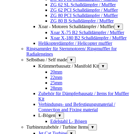
ZG 62 SL Schalldämpfer / Muffler
ZG 62 PCI Schalldämpfer / Muffler
ZG 80 PCI Schalldämpfer / Muffler
ZG 80 B Schalldämpfer / Muffler
Xoar - Motoren Schalldämpfer / Muffler
▼
Xoar X-75 B2 Schalldämpfer / Muffler
Xoar X-180 B2 Schalldämpfer / Muffler
Helikopterdämpfer / Helicopter muffler
Ringsammler für Sternmotoren/ Ringmuffler for
Radialengines
Selbstbau / Self made
▼
Krümmerbausatz / Manifold Kit
▼
20mm
22mm
25mm
28mm
Zubehör für Dämpferbausatz / Items for Muffler
Kit
Verbindungs- und Befestigungsmaterial /
Connection and Fixing material
L-Bögen
▼
Edelstahl L- Bögen
Turbinenzubehör / Turbine Items
▼
Jet Cat Turbine
▼