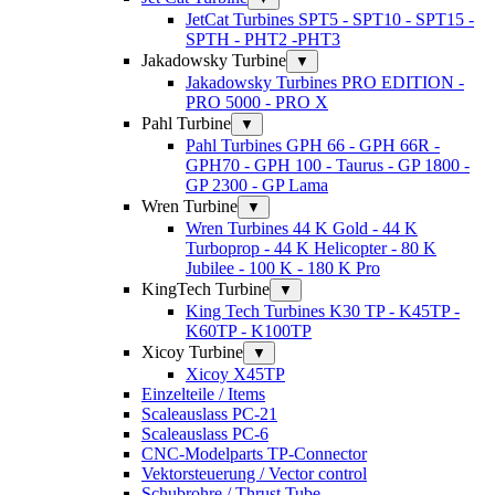
JetCat Turbines SPT5 - SPT10 - SPT15 -
SPTH - PHT2 -PHT3
Jakadowsky Turbine
▼
Jakadowsky Turbines PRO EDITION -
PRO 5000 - PRO X
Pahl Turbine
▼
Pahl Turbines GPH 66 - GPH 66R -
GPH70 - GPH 100 - Taurus - GP 1800 -
GP 2300 - GP Lama
Wren Turbine
▼
Wren Turbines 44 K Gold - 44 K
Turboprop - 44 K Helicopter - 80 K
Jubilee - 100 K - 180 K Pro
KingTech Turbine
▼
King Tech Turbines K30 TP - K45TP -
K60TP - K100TP
Xicoy Turbine
▼
Xicoy X45TP
Einzelteile / Items
Scaleauslass PC-21
Scaleauslass PC-6
CNC-Modelparts TP-Connector
Vektorsteuerung / Vector control
Schubrohre / Thrust Tube